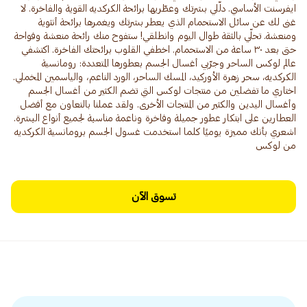
ايفرسنت الأساسي. دلّلي بشرتك وعطّريها برائحة الكركديه القوية والفاخرة. لا
غنى لك عن سائل الاستحمام الذي يعطر بشرتك ويغمرها برائحة أنثوية
ومنعشة. تحلّي بالثقة طوال اليوم وانطلقي! ستفوح منك رائحة منعشة وفواحة
حتى بعد ٣٠ ساعة من الاستحمام. اخطفي القلوب برائحتك الفاخرة. اكتشفي
عالم لوكس الساحر وجرّبي أغسال الجسم بعطورها المتعددة: رومانسية
الكركديه، سحر زهرة الأوركيد، المسك الساحر، الورد الناعم، والياسمين المخملي.
اختاري ما تفضلين من منتجات لوكس التي تضم الكثير من أغسال الجسم
وأغسال اليدين والكثير من المنتجات الأخرى. ولقد عملنا بالتعاون مع أفضل
العطارين على ابتكار عطور جميلة وفاخرة وناعمة مناسبة لجميع أنواع البشرة.
اشعري بأنك مميزة يوميًا كلما استخدمت غسول الجسم برومانسية الكركديه
من لوكس
تسوق الآن