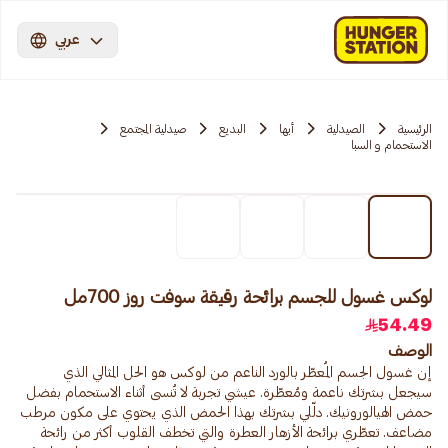
عربي
الرئيسية
الصيدلية
أبها
البديع
صيدلية المجتمع
الاستحمام و السبا
لوكس غسول للجسم برائحة رقيقة سوفت روز 700مل
54.49
الوصف
إن غسول الجسم المُعطّر بالورد الناعم من لوكس هو الحل المثالي الذي
سيجعل بشرتك ناعمة ومُعطّرة. عيشي تجربة لا تُنسى أثناء الاستحمام بفضل
حمض الهيالورونيك. دلّلي بشرتك بهذا الحمض الذي يحتوي على مكون مرطب
مضاعف. تعطّري برائحة الأزهار العطرة والتي تخطف القلوب أكثر من رائحة