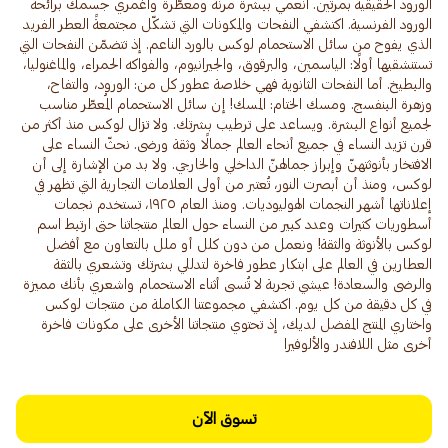
الورود الحقيقية بمرتين. انعمي ببشرة مرنة ومعطّرة واغمري جسمك برائحة
الورود الفرنسية. اكتشفي النفحات والمكونات التي تشكّل مجتمعةً العطر الفريد
الذي يفوح من سائل الاستحمام لوكس بالورد الناعم. إذ تتضمّن النفحات التي
تستنشقيها أولًا: الياسمين، والبرقوق، والجيرانيوم، والفواكه الحمراء، والماغنوليا،
والبطيخ. أما النفحات الثانوية فهي خلاصة عطور كل من: الورود، والتفاح،
وزهرة البنفسج. ومسك الختام: المسك! إن سائل الاستحمام المُعطّر مناسب
لجميع أنواع البشرة. ويساعد على ترطيب بشرتك. ولا تزال لوكس منذ أكثر من
قرن تزيد النساء في جميع أنحاء العالم جمالًا وثقة ورضى. نحثّ النساء على
الافتخار بأنوثتهنّ وإبراز جمالهنّ الداخلي والخارجي. ولا بد من الإشارة إلى أن
لوكس، ومنذ أن أبصرت النور، تُعتبر من أولى العلامات التجارية التي تظهر في
إعلاناتها أشهر النجمات الهوليوديات. ومنذ العام ١٩٢٥، تستخدم نجمات
أسطوريات كثيرات وعدد كبير من النساء حول العالم منتجاتنا حتى ارتبط اسم
لوكس بالأنوثة والثقة! ونعمل من دون كلل أو ملل بالتعاون مع أفضل
العطارين في العالم على ابتكار عطور فاخرة لتدللي بشرتك وتشعري بالثقة
والرضى والسعادة! عيشي تجربة لا تُنسى أثناء الاستحمام واشعري بأنك مميزة
في كل دقيقة من كل يوم. اكتشفي مجموعتنا الكاملة من منتجات لوكس
واختاري المنتج المفضل لديك، إذ تحتوي منتجاتنا الأخرى على مكونات فاخرة
أخرى مثل اللافندر والألوفيرا
تسوق الآن