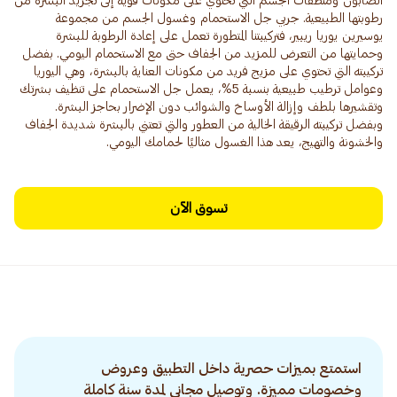
الصابون ومنظفات الجسم التي تحتوي على مكونات قوية إلى تجريد البشرة من
رطوبتها الطبيعية. جربي جل الاستحمام وغسول الجسم من مجموعة
يوسيرين يوريا ريبير، فتركيبتنا المتطورة تعمل على إعادة الرطوبة للبشرة
وحمايتها من التعرض للمزيد من الجفاف حتى مع الاستحمام اليومي. بفضل
تركيبته التي تحتوي على مزيج فريد من مكونات العناية بالبشرة، وهي اليوريا
وعوامل ترطيب طبيعية بنسبة 5%، يعمل جل الاستحمام على تنظيف بشرتك
وتقشيرها بلطف وإزالة الأوساخ والشوائب دون الإضرار بحاجز البشرة.
وبفضل تركيبته الرقيقة الخالية من العطور والتي تعتني بالبشرة شديدة الجفاف
والخشونة والتهيج، يعد هذا الغسول مثاليًا لحمامك اليومي.
تسوق الآن
استمتع بميزات حصرية داخل التطبيق وعروض
وخصومات مميزة. وتوصيل مجاني لمدة سنة كاملة