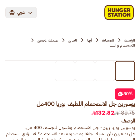
عربي
الرئيسية
الصيدلية
أبها
البديع
صيدلية المجتمع
الاستحمام و السبا
30
%
يوسيرين جل الاستحمام اللطيف يوريا 400مل
132.82
189.75
الوصف
هل تشعرين بأن بشرتك جافة ومشدودة بعد الاستحمام؟ قد يؤدي استخدام