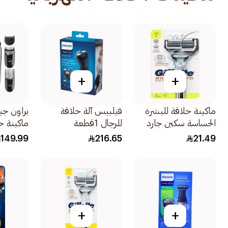
+
+
ماكينة حلاقة للبشرة
فيليبس آلة حلاقة
براون جي
الحساسة سكين جارد
للرجال 1قطعة
ماكينة حل
للرجال من جيليت
1قطعة
149.99
216.65
21.49
2قطعة
+
+