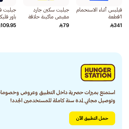
فيلبس أثناء الاستحمام
جيليت سكين جارد
جيليت في
1قطعة
مقبض ماكينة حلاقة
باور فلي
مع شفرتين 1قطعة
حلاقة للرجا
109.95
79
341
استمتع بميزات حصرية داخل التطبيق وعروض وخصومات
وتوصيل مجاني لمدة سنة كاملة للمستخدمين الجدد!
حمل التطبيق الآن