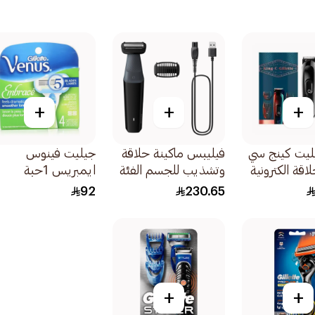
+
+
+
ليت كينج سي
فيليبس ماكينة حلاقة
جيليت فينوس
اقة الكترونية
وتشذيب للجسم الفئة
ايمبريس 1حبة
3000 مقاومة للماء
92
230.65
أسود 1قطعة
+
+