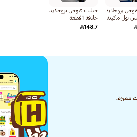
وجن بروجلايد
جيليت فيوجن بروجلايد
كس بول ماكينة
حلاقة 1قطعة
ل 1قطعة
148.7
 مميزة.