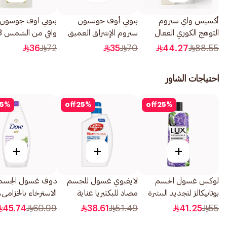
أكسيس واي سيروم
بيوتي أوف جوسيون
بيوتي اوف جوسون
التوهج الكوري الفعال
سيروم الإشراق العميق
واقي من الشمس 18جرام
لتصحيح البقع الداكنة
بالأرز والأربوتين 30مل
36
72
35
70
44.27
88.55
1قطعة
احتياجات الشاور
5
%
off
25
%
off
25
%
+
+
+
لوكس غسول الجسم
لايفبوي غسول للجسم
دوڤ غسول الجسم 
بوتانيكالز لتجديد البشرة
مضاد للبكتيريا عناية
بخلاصة التين وزيت المسك
لطيفة 500مل
مل
45.74
60.99
38.61
51.49
41.25
55
500مل