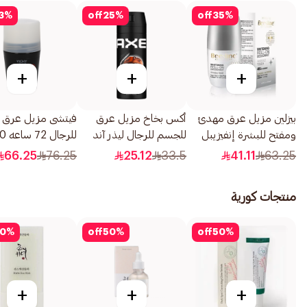
3
%
off
25
%
off
35
%
+
+
+
بيزلين مزيل عرق مهدئ
أكس بخاخ مزيل عرق
فيتشى مزيل عرق 
ومفتح للبشرة إنفيزيبل
للجسم للرجال ليذر آند
للرجال 72 ساعه 50مل
تاتش رول أون 50مل
كوكيز 150مل
66.25
76.25
25.12
33.5
41.11
63.25
منتجات كورية
0
%
off
50
%
off
50
%
+
+
+