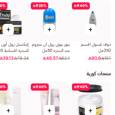
0
%
off
25
%
off
40
%
+
+
+
دوف غسول الجسم
بيور بيوتي رول ان سيروم
إتيكسيل رول أون 
250مل
شد البشرة 50مل
للبشرة الحساسة 15مل
39.12
78.24
46.57
62.1
90.6
151
منتجات كورية
0
%
off
40
%
off
40
%
+
+
+