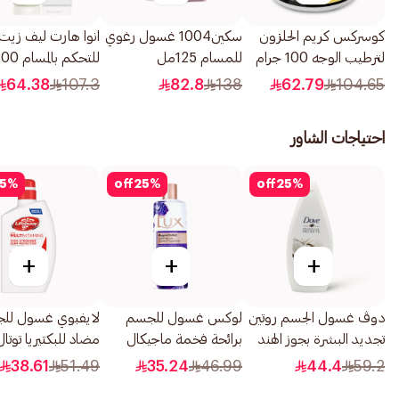
كوسركس كريم الحلزون
سكين1004 غسول رغوي
انوا هارت ليف زي
لترطيب الوجه 100 جرام
للمسام 125مل
للتحكم بالمسام 200مل
64.38
107.3
82.8
138
62.79
104.65
احتياجات الشاور
5
%
off
25
%
off
25
%
+
+
+
دوڤ غسول الجسم روتين
لوكس غسول للجسم
لايفبوي غسول لل
تجديد البشرة بجوز الهند
برائحة فخمة ماجيكال
500مل
أوركيد 500مل
500مل
38.61
51.49
35.24
46.99
44.4
59.2