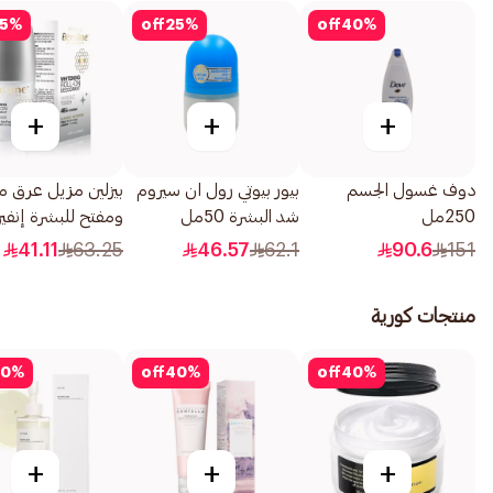
5
%
off
25
%
off
40
%
+
+
+
دوف غسول الجسم
بيور بيوتي رول ان سيروم
بيزلين مزيل عرق 
250مل
شد البشرة 50مل
ومفتح للبشرة إنفيز
تاتش رول أون 50مل
41.11
63.25
46.57
62.1
90.6
151
منتجات كورية
0
%
off
40
%
off
40
%
+
+
+