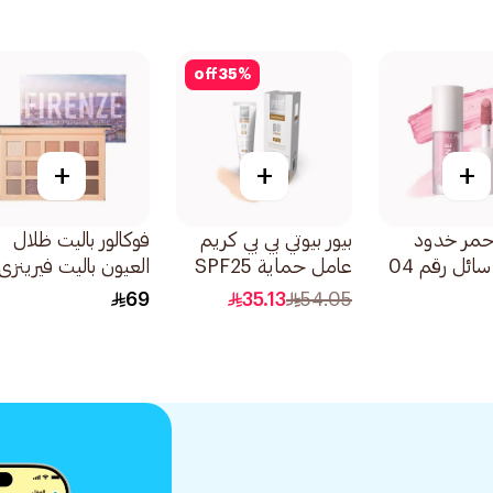
off
35
%
+
+
+
أحمر خدود
بيور بيوتي بي بي كريم
فوكالور باليت ظلال
هانجوفر سائل رقم 04
عامل حماية SPF25
العيون باليت فيرينزي
ة
متوسط 50مل
15 لون 1قطعة
69
35.13
54.05