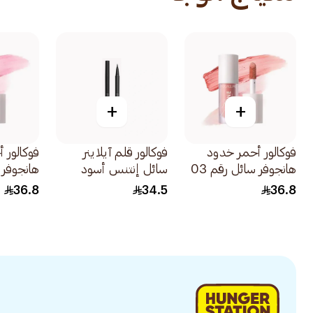
+
+
فوكالور أحمر خدود
فوكالور قلم آيلاينر
فوكالور 
هانجوفر سائل رقم 03
سائل إنتنس أسود
ريد واين 1قطعة
1قطعة
ريد واين 1قطع
36.8
34.5
36.8