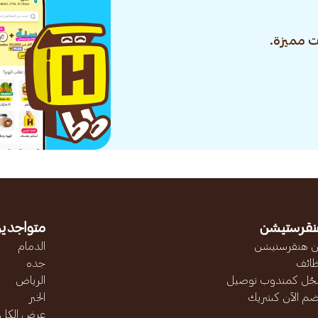
 مميزة.
نقرستيشن
متواجدين
 هنقرستيشن
الدمام
ائف
جده
ّل كمندوب توصيل
الرياض
ضم الآن كشريك
الخبر
عرض الكل..