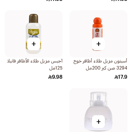
+
+
أسيتون مزيل طلاء أظافر خوخ
آجيس مزيل طلاء الأظافر فانيلا
3294 صن كير 200مل
125مل
9.98
17.9
+