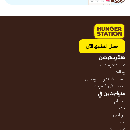
حمل التطبيق الآن
هنقرستيشن
عن هنقرستيشن
وظائف
سجّل كمندوب توصيل
انضم الآن كشريك
متواجدين في
الدمام
جده
الرياض
الخبر
عرض الكل...