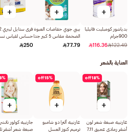
+
+
+
بدياشور كومبليت فانيليا
بيبي جوي حفاضات العبوة
900جرام
الضخمة مقاس 5 كبير جدا
حساس لقياس نسب
52قطعة
السكر 1عبوة
250
77.79
116.36
122.49
العناية بالشعر
8
%
off
15
%
off
18
%
+
+
+
غارنييه صبغة شعر لون
غارنييه ألترا دو شامبو
جارنييه كولور ناتشرل
أشقر رمادي عميق 7.11
ترميم كنوز العسل
صبغة شعر أشقر ثلج