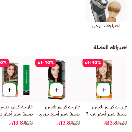
احتياجات الرجل
اختياراتك المفضلة
0
%
off
40
%
off
40
%
+
+
+
غارنييه كولور ناتشرلز
غارنييه كولور ناتشرلز
غارنييه كولور ناتشرل
صبغة شعر أشقر رقم 7
صبغة شعر أسود مزرق
1قطعة
رقم 2.1 1قطعة
1قطعة
13.8
23
13.8
23
13.8
23