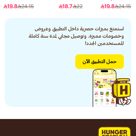
1قطعة
400مل
رقم 10 1قطعة
19.8
24.15
18.7
22
19.8
24.15
استمتع بميزات حصرية داخل التطبيق وعروض
وخصومات مميزة. وتوصيل مجاني لمدة سنة كاملة
للمستخدمين الجدد!
حمل التطبيق الآن