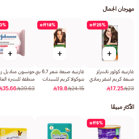
مهرجان الجمال
0
%
off
18
%
off
25
%
+
+
+
غارنييه كولور ناتشرلز
غارنييه صبغة شعر 6.7 بني
جونسون مناديل رط
صبغة كريم اشقر رمادي
شوكولا كريم للسيدات
منظفة للبشرة العا
غامق 6.1 1 قطعة
110مل
25منديل
35.66
39.63
19.8
24.15
17.25
23
الأكثر مبيعًا
off
5
%