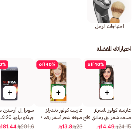
احتياجات الرجل
اختياراتك المفضلة
0
%
off
40
%
off
40
%
+
+
+
غارنييه كولور ناتشرلز
غارنييه كولور ناتشرلز
سوبرا إل أرجينين م
صبغة شعر بني رمادي فاتح
صبغة شعر أشقر رقم 7
جينكو بيلوبا 120كبسولة
1قطعة
1قطعة
181.44
201.6
13.8
23
14.49
24.15