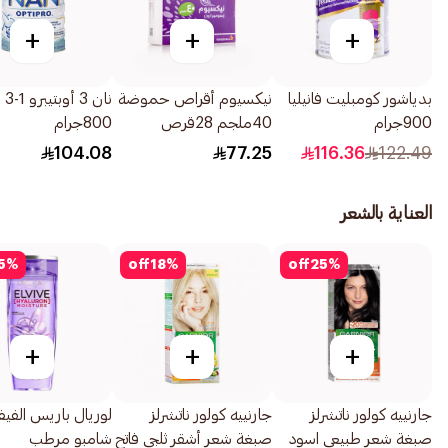
+
+
+
بدياشور كومبليت فانيليا
نيكسيوم أقراص حموضة
نان
900جرام
40ملجم 28قرص
800جرام
104.08
77.25
116.36
122.49
العناية بالشعر
5
%
off
18
%
off
25
%
+
+
+
جارنييه كولور ناتشرلز
جارنييه كولور ناتشرلز
لوريال باريس الفي
صبغة شعر طبيعي اسود
صبغة شعر أشقر ثلجي فاتح
شامبو مرطب