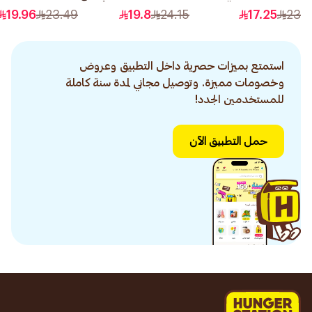
رقم 0.1 1قطعة
رقم 10 1قطعة
بالهيالورونيك 400مل
19.96
23.49
19.8
24.15
17.25
23
استمتع بميزات حصرية داخل التطبيق وعروض
وخصومات مميزة. وتوصيل مجاني لمدة سنة كاملة
للمستخدمين الجدد!
حمل التطبيق الآن