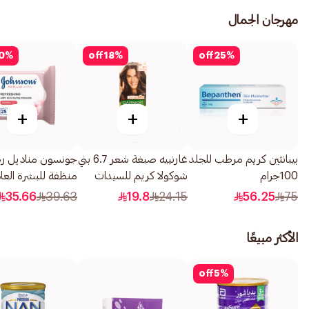
مهرجان الجمال
0
%
off
18
%
off
25
%
+
+
+
بيبانثين كريم مرطب للجلد
غارنييه صبغة شعر 6.7 بني
جونسون مناديل رط
100جرام
شوكولا كريم للسيدات
منظفة للبشرة العا
110مل
25منديل
35.66
39.63
19.8
24.15
56.25
75
الأكثر مبيعًا
off
5
%