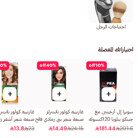
احتياجات الرجل
اختياراتك المفضلة
0
%
off
40
%
off
10
%
+
+
+
سوبرا إل أرجينين مع
غارنييه كولور ناتشرلز
غارنييه كولور ناتشرل
جينكو بيلوبا 120كبسولة
صبغة شعر بني رمادي فاتح
1قطعة
1قطعة
13.8
23
14.49
24.15
181.44
201.6