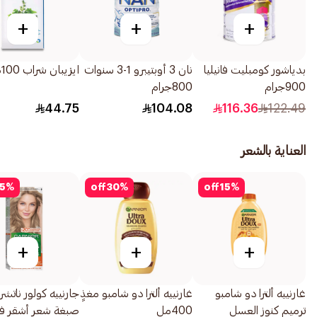
+
+
+
بدياشور كومبليت فانيليا
نان 3 أوبتيبرو 1-3 سنوات
ايزيبان شراب 100مل
900جرام
800جرام
44.75
104.08
116.36
122.49
العناية بالشعر
5
%
off
30
%
off
15
%
+
+
+
غارنييه ألترا دو شامبو
غارنييه ألترا دو شامبو مغذٍ
جارنييه كولور ناتشرل
ترميم كنوز العسل
400مل
صبغة شعر أشقر فا