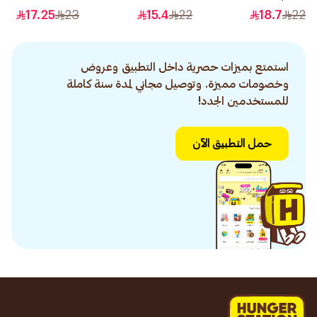
400مل
رمادي رقم 8.1 1قطعة
17.25
23
15.4
22
18.7
22
استمتع بميزات حصرية داخل التطبيق وعروض
وخصومات مميزة. وتوصيل مجاني لمدة سنة كاملة
للمستخدمين الجدد!
حمل التطبيق الآن