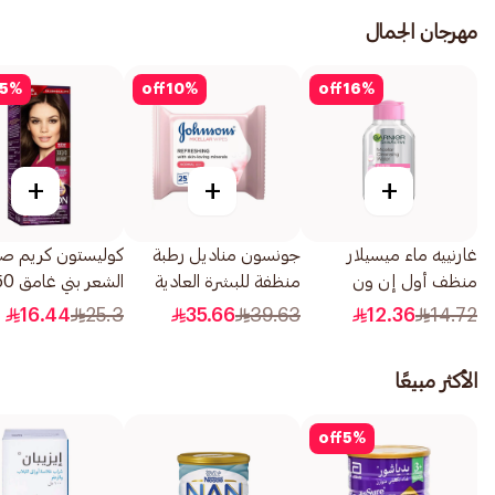
مهرجان الجمال
5
%
off
10
%
off
16
%
+
+
+
غارنييه ماء ميسيلار
جونسون مناديل رطبة
كوليستون كريم ص
منظف أول إن ون
منظفة للبشرة العادية
الشعر بني غامق 50مل
المتكامل لجميع مناطق
25منديل
16.44
25.3
35.66
39.63
12.36
14.72
الوجه 100مل
الأكثر مبيعًا
off
5
%