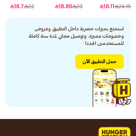
3 1قطعة
رمادي رقم 7.1 1قطعة
400مل
18.7
22
18.86
23
18.11
24.15
استمتع بميزات حصرية داخل التطبيق وعروض
وخصومات مميزة. وتوصيل مجاني لمدة سنة كاملة
للمستخدمين الجدد!
حمل التطبيق الآن