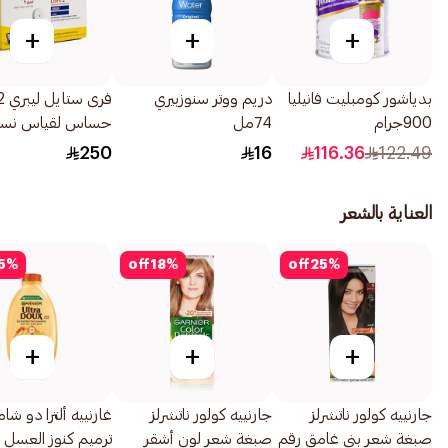
+
+
+
بدياشور كومبليت فانيليا
دريم ووتر سنوزبيري
900جرام
74مل
حساس لقياس نسب
السكر 1عبوة
250
16
116.36
122.49
العناية بالشعر
5
%
off
18
%
off
25
%
+
+
+
جارنييه كولور ناتشرلز
جارنييه كولور ناتشرلز
غارنييه ألترا دو شام
صبغة شعر بني غامق رقم
صبغة شعر لون أشقر
ترميم كنوز العسل