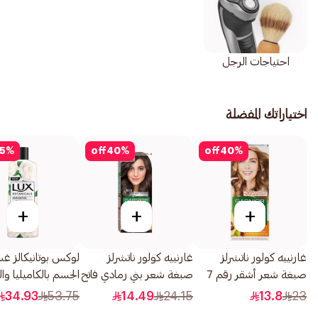
احتياجات الرجل
اختياراتك المفضلة
5
%
off
40
%
off
40
%
+
+
+
غارنييه كولور ناتشرلز
غارنييه كولور ناتشرلز
لوكس بوتانيكالز غ
صبغة شعر أشقر رقم 7
صبغة شعر بني رمادي فاتح
الجسم بالكاميليا وا
1قطعة
1قطعة
للتخلص من السم
34.93
53.75
14.49
24.15
13.8
23
500مل