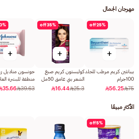
مهرجان الجمال
0
%
off
35
%
off
25
%
+
+
+
بيبانثين كريم مرطب للجلد
كوليستون كريم صبغ
جونسون مناديل رط
100جرام
الشعر بني غامق 50مل
منظفة للبشرة العا
25منديل
35.66
39.63
16.44
25.3
56.25
75
الأكثر مبيعًا
off
5
%