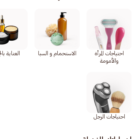
احتياجات المرأة
الاستحمام و السبا
العناية با
والأمومة
احتياجات الرجل