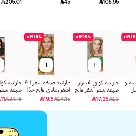
1600جرام
205.01
45
105.95
off
18
%
off
25
%
off
15
+
+
شامبو
جارنييه كولور ناتشرلز
غارنييه صبغة شعر 9.1
جارنييه كولو
سل
صبغة شعر أشقر فاتح
أشقر رمادي فاتح جدًا
صبغة شعر 
رمادي رقم 8.1 1قطعة
كريم للسيدات 110مل
رقم 3 1قطعة
.11
24.15
19.8
24.15
17.25
23