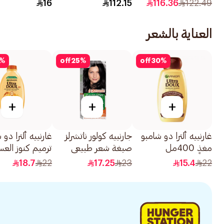
800جرام
16
112.15
116.36
122.49
العناية بالشعر
%
off
25
%
off
30
%
+
+
+
غارنييه ألترا دو شامبو
جارنييه كولور ناتشرلز
غارنييه ألترا دو 
مغذٍ 400مل
صبغة شعر طبيعي
ترميم كنوز الع
اسود رقم 0.1 1قطعة
400مل
18.7
22
17.25
23
15.4
22