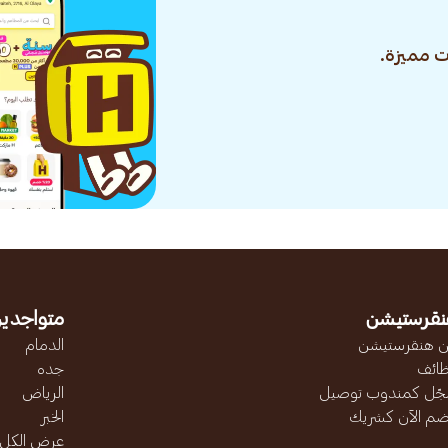
 مميزة.
نقرستيشن
متواجدين
 هنقرستيشن
الدمام
ائف
جده
ّل كمندوب توصيل
الرياض
ضم الآن كشريك
الخبر
عرض الكل..