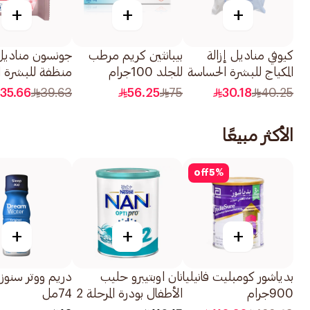
+
+
+
كيوفي مناديل إزالة
بيبانثين كريم مرطب
جونسون مناديل
المكياج للبشرة الحساسة
للجلد 100جرام
منظفة للبشرة ا
25قطعة
25منديل
35.66
39.63
56.25
75
30.18
40.25
الأكثر مبيعًا
off
5
%
+
+
+
بدياشور كومبليت فانيليا
نان اوبتيبرو حليب
دريم ووتر سنوزب
900جرام
الأطفال بودرة المرحلة 2
74مل