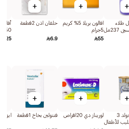
+
+
+
ل طلاء
افالون بريلا 5% كريم
حلقان اذن 2قطعة
أفالون
 237مل
5جرام
50جرام
37.25
6.9
55
+
+
+
سيميلاك جولد 3
لوريناز دي 20اقراص
فنتولين بخاخ 1قطعة
ايزيبان 
ب للأطفال