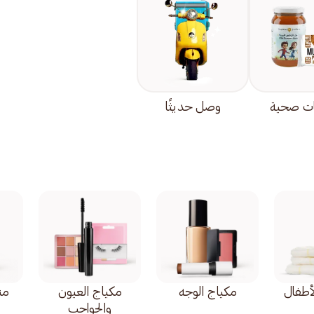
ت صحية
وصل حديثًا
أطفال
مكياج الوجه
مكياج العيون
من
والحواجب