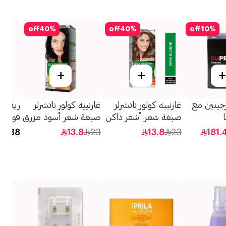
off
40
%
off
40
%
off
10
%
+
+
+
رجينين مع
غارنييه كولور ناتشرلز
غارنييه كولور ناتشرلز
ريدوك
صبغة شعر أشقر داكن
صبغة شعر أسود مزرق
فوارة 
0.6 1قطعة
رقم 2.1 1قطعة
ثنائية 2×15قرص
8.88
13.8
23
13.8
23
181.