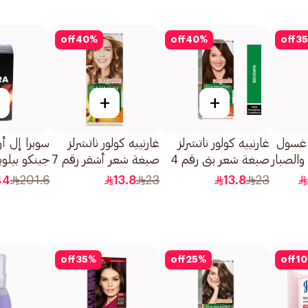
off
40
%
off
40
%
off
35
+
+
ز غسول
غارنييه كولور ناتشرلز
غارنييه كولور ناتشرلز
سوبرا إل أ
 والصبار
صبغة شعر بني رقم 4
صبغة شعر أشقر رقم 7
جينكو بيلوبا
سموم
1قطعة
1قطعة
120كبسولة
44
201.6
13.8
23
13.8
23
off
35
%
off
25
%
off
10