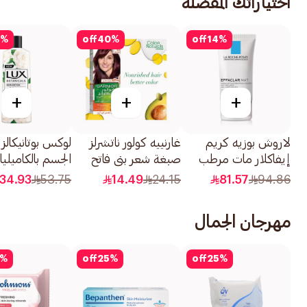
اختياراتك المفضلة
%
off
40
%
off
14
%
+
+
+
لاروش بوزيه كريم
غارنييه كولور ناتشرلز
لوكس بوتانيكال
إيفاكلار مات مرطب
صبغة شعر بني فاتح
الجسم بالكاميليا
للتحكم بالدهون ومضاد
رقم 5 1قطعة
للتخلص من ال
34.93
53.75
14.49
24.15
81.57
94.86
للمعان 40مل
500مل
مهرجان الجمال
%
off
25
%
off
25
%