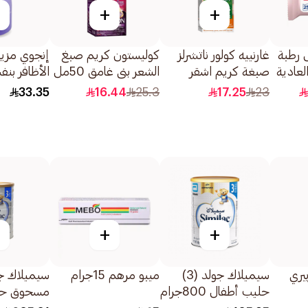
+
+
 رطبة
غارنييه كولور ناتشرلز
كوليستون كريم صبغ
إنجوي مزي
لعادية
صبغة كريم اشقر
الشعر بني غامق 50مل
الأظافر بنفسجي
رمادي غامق 6.1 1
33.35
16.44
25.3
17.25
23
قطعة
+
+
يري
سيميلاك جولد (3)
ميبو مرهم 15جرام
حليب أطفال 800جرام
مسحوق حلي