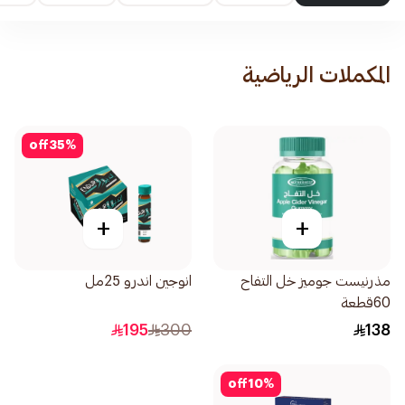
المكملات الرياضية
off
35
%
+
+
مذرنيست جوميز خل التفاح
انوجين اندرو 25مل
60قطعة
195
300
138
off
10
%