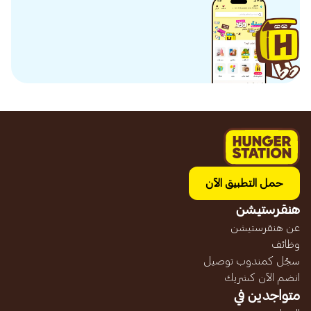
حمل التطبيق الآن
هنقرستيشن
عن هنقرستيشن
وظائف
سجّل كمندوب توصيل
انضم الآن كشريك
متواجدين في