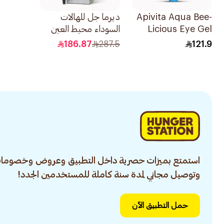
Apivita Aqua Bee-
ديرما جل للهالات
Licious Eye Gel
السوداء محيط العين
15ml
15مل
186.87
287.5
121.9
استمتع بميزات حصرية داخل التطبيق وعروض وخصومات
وتوصيل مجاني لمدة سنة كاملة للمستخدمين الجدد!
حمل التطبيق الآن