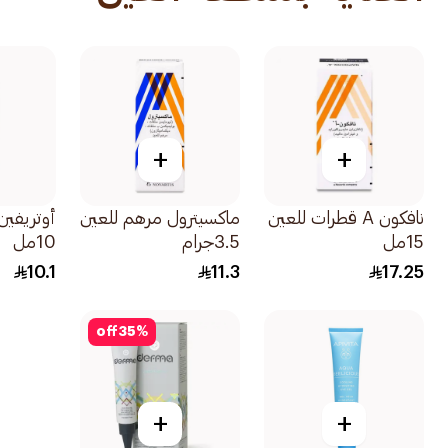
+
+
نافكون A قطرات للعين
ماكسيترول مرهم للعين
15مل
3.5جرام
10مل
10.1
11.3
17.25
off
35
%
+
+