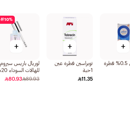
ff
10
%
+
+
+
أوتريفين 0.5% قطرة
توبراسين قطرة عين
لوريال باريس سيروم
1حبة
للهالات السوداء 20مل
80.93
89.93
11.35