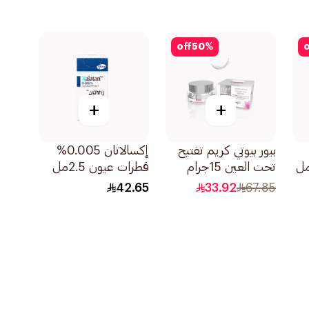
off
50
%
o
+
+
بيور بيوتي كريم تفتيح
إكسالاتان 0.005%
تحت العين 15جرام
قطرات عيون 2.5مل
42.65
33.92
67.85