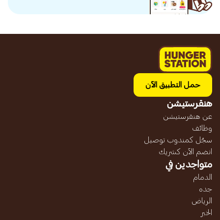
حمل التطبيق الآن
هنقرستيشن
عن هنقرستيشن
وظائف
سجّل كمندوب توصيل
انضم الآن كشريك
متواجدين في
الدمام
جده
الرياض
الخبر