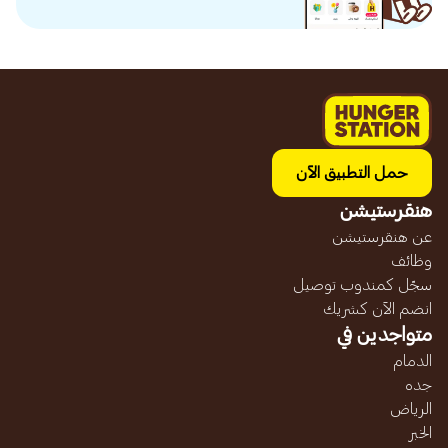
حمل التطبيق الآن
هنقرستيشن
عن هنقرستيشن
وظائف
سجّل كمندوب توصيل
انضم الآن كشريك
متواجدين في
الدمام
جده
الرياض
الخبر