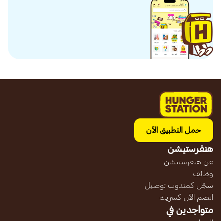
حمل التطبيق الآن
هنقرستيشن
عن هنقرستيشن
وظائف
سجّل كمندوب توصيل
انضم الآن كشريك
متواجدين في