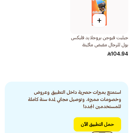
+
جيليت فيوجن بروجلايد فليكس
بول للرجال مقبض ماكينة
الحلاقة شفرتين 1قطعة
104.94
استمتع بميزات حصرية داخل التطبيق وعروض
وخصومات مميزة. وتوصيل مجاني لمدة سنة كاملة
للمستخدمين الجدد!
حمل التطبيق الآن