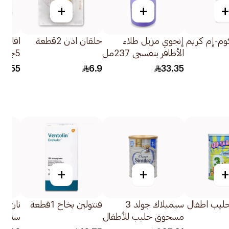
+
+
+
كوم-إم كريم
إنجوي مزيل طلاء
حلقان اذن 2قطعة
الأظافر بنفسجي 237مل
5جرام
55
6.9
33.35
+
+
+
ناجرو 3 حليب اطفال
سيميلاك جولد 3
فنتولين بخاخ 1قطعة
مسحوق حليب للأطفال
سنوات 800جر