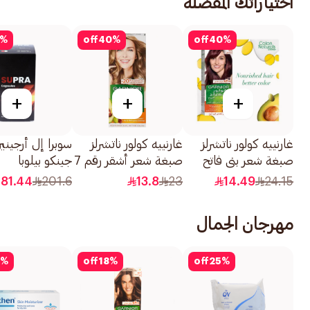
اختياراتك المفضلة
%
off
40
%
off
40
%
+
+
+
غارنييه كولور ناتشرلز
غارنييه كولور ناتشرلز
سوبرا إل أرجيني
صبغة شعر بني فاتح
صبغة شعر أشقر رقم 7
جينكو بيلوبا
رقم 5 1قطعة
1قطعة
120كبسولة
181.44
201.6
13.8
23
14.49
24.15
مهرجان الجمال
%
off
18
%
off
25
%