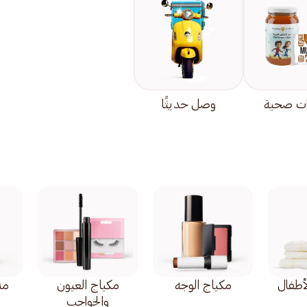
ت صحية
وصل حديثًا
أطفال
مكياج الوجه
مكياج العيون
من
والحواجب