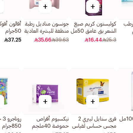
+
+
مرطب
كوليستون كريم صبغ
جونسون مناديل رطبة
أفالون أفو
الشعر بني غامق 50مل
منظفة للبشرة العادية
50جرام
25منديل
37.25
35.66
39.63
16.44
25.3
+
+
فرى ستايل ليبري 2
نيكسيوم أقراص
رو
مجس حساس لقياس
حموضة 40ملجم
850جرام