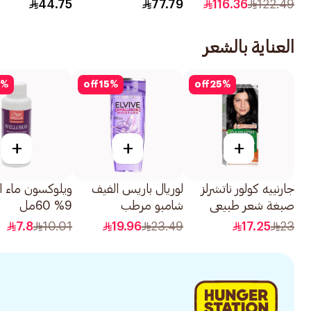
5 كبير جدا 52قطعة
44.75
77.79
116.36
122.49
العناية بالشعر
%
off
15
%
off
25
%
+
+
+
جارنييه كولور ناتشرلز
لوريال باريس الفيف
ويلوكسون ماء 
صبغة شعر طبيعي
شامبو مرطب
9% 60مل
اسود رقم 0.1 1قطعة
بالهيالورونيك 400مل
7.8
10.01
19.96
23.49
17.25
23