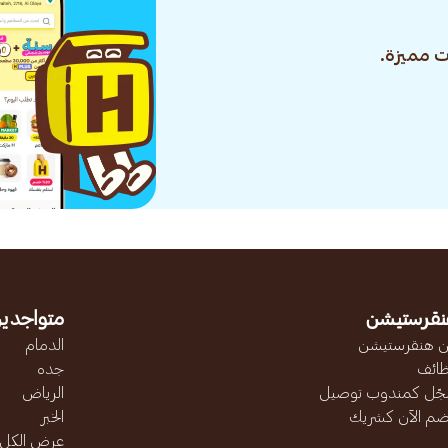
 مميزة.
نقرستيشن
متواجدين
 هنقرستيشن
الدمام
ائف
جده
ّل كمندوب توصيل
الرياض
ضم الآن كشريك
الخبر
عرض الكل..