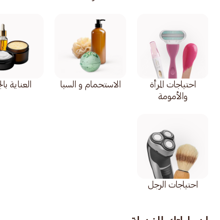
احتياجات المرأة
الاستحمام و السبا
العناية با
والأمومة
احتياجات الرجل