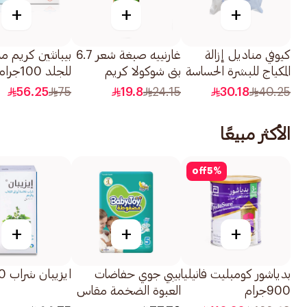
+
+
+
كيوفي مناديل إزالة
غارنييه صبغة شعر 6.7
بيبانثين كريم 
المكياج للبشرة الحساسة
بني شوكولا كريم
للجلد 100جرام
25قطعة
للسيدات 110مل
56.25
75
19.8
24.15
30.18
40.25
الأكثر مبيعًا
off
5
%
+
+
+
بدياشور كومبليت فانيليا
بيبي جوي حفاضات
ايزيبان شراب 100مل
900جرام
العبوة الضخمة مقاس