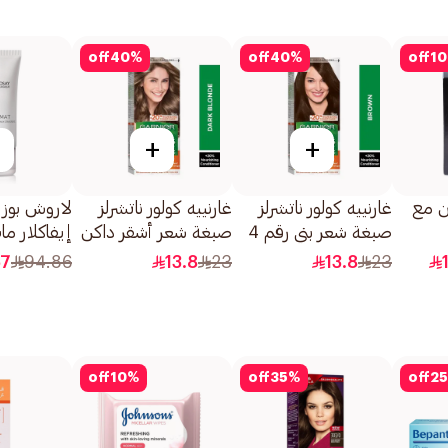
off
40
%
off
40
%
off
10
+
+
ن مع
غارنييه كولور ناتشرلز
غارنييه كولور ناتشرلز
لاروش بوزي
صبغة شعر بني رقم 4
صبغة شعر أشقر داكن
إيفاكلار م
1قطعة
0.6 1قطعة
للتحكم بال
57
94.86
13.8
23
13.8
23
للمعان 40مل
off
10
%
off
35
%
off
25