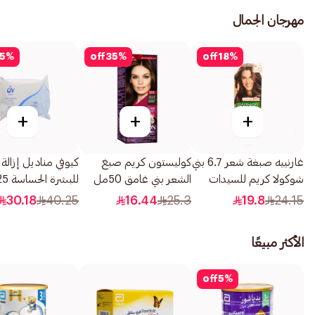
مهرجان الجمال
5
%
off
35
%
off
18
%
+
+
+
غارنييه صبغة شعر 6.7 بني
كوليستون كريم صبغ
كيوفي مناديل إزالة ا
شوكولا كريم للسيدات
الشعر بني غامق 50مل
للبشرة الحساسة 25قطعة
110مل
30.18
40.25
16.44
25.3
19.8
24.15
الأكثر مبيعًا
off
5
%