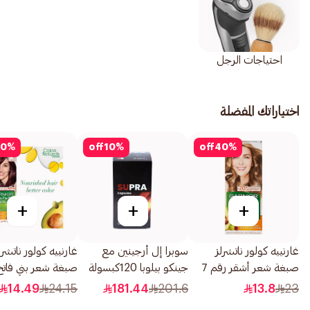
احتياجات الرجل
اختياراتك المفضلة
0
%
off
10
%
off
40
%
+
+
+
غارنييه كولور ناتشرلز
سوبرا إل أرجينين مع
غارنييه كولور ناتشرل
صبغة شعر أشقر رقم 7
جينكو بيلوبا 120كبسولة
1قطعة
1قطعة
14.49
24.15
181.44
201.6
13.8
23