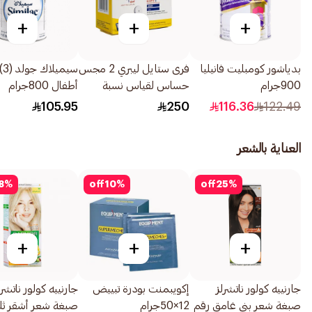
+
+
+
بدياشور كومبليت فانيليا
فرى ستايل ليبري 2 مجس
سي
900جرام
حساس لقياس نسبة
أطفال 800جرام
السكر 1عبوة
105.95
250
116.36
122.49
العناية بالشعر
8
%
off
10
%
off
25
%
+
+
+
جارنييه كولور ناتشرلز
إكويبمنت بودرة تبييض
جارنييه كولور ناتشرل
صبغة شعر بني غامق رقم
12×50جرام
صبغة شعر أشقر ثلج