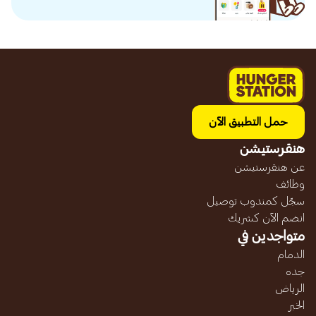
حمل التطبيق الآن
هنقرستيشن
عن هنقرستيشن
وظائف
سجّل كمندوب توصيل
انضم الآن كشريك
متواجدين في
الدمام
جده
الرياض
الخبر