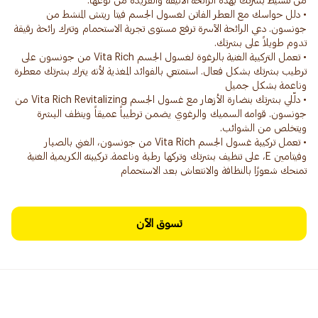
• دلل حواسك مع العطر الفاتن لغسول الجسم فيتا ريتش المنشط من
جونسون. دعي الرائحة الآسرة ترفع مستوى تجربة الاستحمام وتترك رائحة رقيقة
• تعمل التركيبة الغنية بالرغوة لغسول الجسم Vita Rich من جونسون على
ترطيب بشرتك بشكل فعال. استمتعي بالفوائد المغذية لأنه يترك بشرتك معطرة
• دلّلي بشرتك بنضارة الأزهار مع غسول الجسم Vita Rich Revitalizing من
جونسون. قوامه السميك والرغوي يضمن ترطيباً عميقاً وينظف البشرة
• تعمل تركيبة غسول الجسم Vita Rich من جونسون، الغني بالصبار
وفيتامين E، على تنظيف بشرتك وتركها رطبة وناعمة. تركيبته الكريمية الغنية
تمنحك شعورًا بالنظافة والانتعاش بعد الاستحمام
تسوق الآن