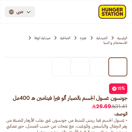
عربي
الرئيسية
الصيدلية
عنيزة
الصالحية
صيدلية انوفا
الاستحمام و السبا
15
%
جونسون غسول الجسم بالصبار ألو فيرا فيتامين هـ 400مل
26.69
31.41
الوصف
• غسول الجسم فيتا ريتش المنشط من جونسون غني بقلب الأزهار المضيئة من
زهر البرتقال والياسمين والموغيت، مع نفحات من خشب الصندل، حتى تتمكني