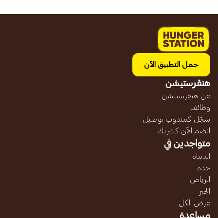
حمل التطبيق الآن
هنقرستيشن
عن هنقرستيشن
وظائف
سجّل كمندوب توصيل
انضم الآن كشريك
متواجدين في
الدمام
جده
الرياض
الخبر
عرض الكل...
مساعدة