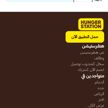
حمل التطبيق الآن
هنقرستيشن
عن هنقرستيشن
وظائف
سجّل كمندوب توصيل
انضم الآن كشريك
متواجدين في
الدمام
جده
الرياض
الخبر
عرض الكل...