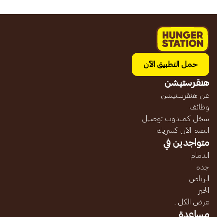
حمل التطبيق الآن
هنقرستيشن
عن هنقرستيشن
وظائف
سجّل كمندوب توصيل
انضم الآن كشريك
متواجدين في
الدمام
جده
الرياض
الخبر
عرض الكل...
مساعدة