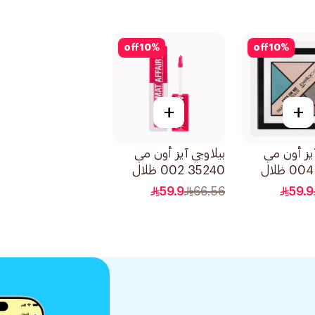
off
10
%
off
10
%
+
+
آيز أون مي
بيلاوجي آيز أون مي
35240 004 ظلال
35240 002 ظلال
قطعة
عيون سائل 1قطعة
59.9
66.56
59.9