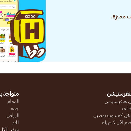
 مميزة.
نقرستيشن
متواجدين
 هنقرستيشن
الدمام
ائف
جده
ّل كمندوب توصيل
الرياض
ضم الآن كشريك
الخبر
عرض الكل..