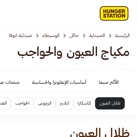
الرئيسية
الصيدلية
حائل
الوسيطاء
صيدلية انوفا
مكياج العيون والحواجب
الأكثر مبيعا
أساسيات الإنفلونزا والحساسية
منتجات ص
ظلال العيون
الماسكارا
آيلاينر
الرموش
الحواجب
العد
ظلال العيون