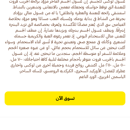
غسول لوكس للجسم. إن غسول الجسم الفاخر مزوّد برائحة الجريب فروت
المنعشة التي توقظ حواسك وتجعلك تنعمين بالانتعاش وتشعرين بالنشاط.
استنشقي رائحته المنعشة والعطرة وانطلقي! يا له من غسول مثالي يزوّدك
بجرعة من النشاط في بداية يومك ويُنسيك التعب مساءً! وهو مزوّد بخلاصة
الفيتامين سي الذي يُعتبر مضادًا للأكسدة ويُعرف بخصائصه التي تزيد البشرة
إشراقًا. وينظف غسول الجسم بشرتك ويزيدها نضارةً. إن منظف الجسم
المنعش مثالي للاستخدام اليومي. إذ تغمر رغوته الغنية والكريمية جسمك
لتشعري وكأنك في منتجع صحي وتعيشي تجربة لا تُنسى أثناء الاستحمام. وسواء
أكنت تبحثين عن سائل للاستحمام بحجم عائلي، أو عن عبوة صغيرة الحجم
وملائمة للسفر أو متوسطة الحجم، ستجدين ما تبحثين عنه. إذ إن غسول
الجسم بالجريب فروت متوفر بأحجام مختلفة لتلبية كافة احتياجاتك: ٧٠٠ مل،
٥٠٠ مل، ٢٥٠ مل. اكتشفي روائح فريدة وجميلة أخرى من لوكس واختاري
عطرك المفضل: الأوركيد السحري، الكركديه الرومنسي، المسك الساحر،
الياسمين الحريري، الورد الناعم
تسوق الآن