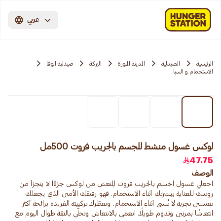
عربي
الرئيسية
الصيدلية
المدينة المنورة
البركة
صيدلية انوفا
الاستحمام و السبا
لوكس غسول منشط للجسم بالجريب فروت 500مل
47.75
الوصف
اجعلي غسول الجسم بالجريب فروت المنعش من لوكس جزءًا لا يتجزأ من
روتينك للعناية ببشرتك أثناء الاستحمام. فهو رفيقك الأمين الذي يجعلك
تعيشين تجربة لا تُنسى أثناء الاستحمام. وتعطّرك تركيبته الفريدة برائحة أكثر
انتعاشًا بمرتين وتدوم طويلًا. انعمي بالانتعاش وتحلّي بالثقة طوال اليوم مع