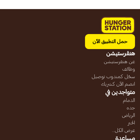
حمل التطبيق الآن
هنقرستيشن
عن هنقرستيشن
وظائف
سجّل كمندوب توصيل
انضم الآن كشريك
متواجدين في
الدمام
جده
الرياض
الخبر
عرض الكل...
مساعدة