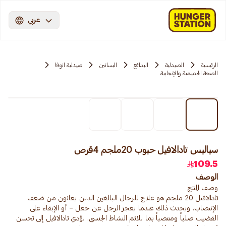
عربي
الرئيسية
الصيدلية
البدائع
البساتين
صيدلية انوفا
الصحة الحميمية والإنجابية
سياليس تادالافيل حبوب 20ملجم 4قرص
109.5
الوصف
تادالافيل 20 ملجم هو علاج للرجال البالغين الذين يعانون من ضعف
الإنتصاب. ويحدث ذلك عندما يعجز الرجل عن جعل – أو الإبقاء على
القضيب صلباً ومنتصباً بما يلائم النشاط الجنسي. يؤدي تادالافيل إلى تحسن