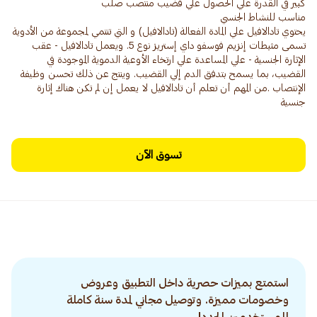
يحتوي تادالافيل علي المادة الفعالة (تادالافيل) و التي تنتمي لمجموعة من الأدوية
تسمى مثبطات إنزيم فوسفو داي إستريز نوع 5. ويعمل تادالافيل - عقب
الإثارة الجنسية - علي المساعدة علي ارتخاء الأوعية الدموية الموجودة في
القضيب، بما يسمح بتدفق الدم إلي القضيب. وينتج عن ذلك تحسن وظيفة
الإنتصاب .من المهم أن تعلم أن تادالافيل لا يعمل إن لم تكن هناك إثارة
جنسية
تسوق الآن
استمتع بميزات حصرية داخل التطبيق وعروض
وخصومات مميزة. وتوصيل مجاني لمدة سنة كاملة