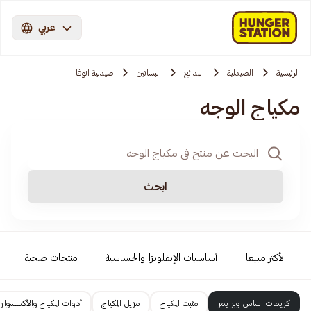
عربي
الرئيسية
الصيدلية
البدائع
البساتين
صيدلية انوفا
مكياج الوجه
ابحث
الأكثر مبيعا
أساسيات الإنفلونزا والحساسية
منتجات صحية
كريمات اساس وبرايمر
مثبت المكياج
مزيل المكياج
أدوات المكياج والأكسسوار