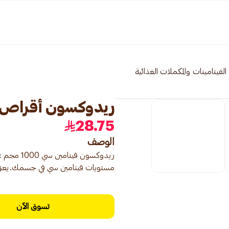
الفيتامينات والمكملات الغذائية
ريدوكسون أقراص فيتا
28.75
الوصف
ريدوكسون
مستويات فيتامين سي في جسمك.يعزز ا
تسوق الآن