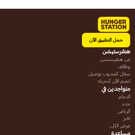
حمل التطبيق الآن
هنقرستيشن
عن هنقرستيشن
وظائف
سجّل كمندوب توصيل
انضم الآن كشريك
متواجدين في
الدمام
جده
الرياض
الخبر
عرض الكل...
مساعدة