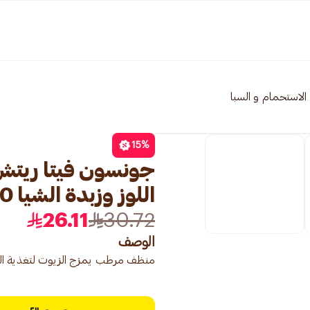
الاستحمام و السبا
15
%
جونسون فيتا ريتش
اللوز وزبدة الشيا 400مل
26.11
30.72
الوصف
منظف ​​مرطب يمزج الزيوت لتغذية ال