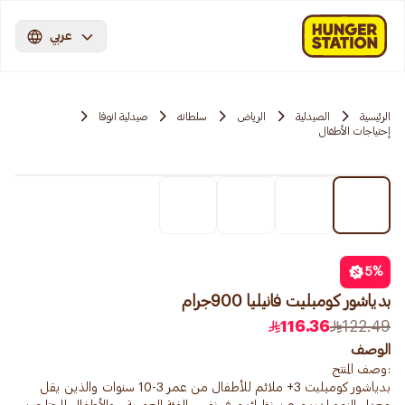
عربي
الرئيسية
الصيدلية
الرياض
سلطانه
صيدلية انوفا
إحتياجات الأطفال
5
%
بدياشور كومبليت فانيليا 900جرام
116.36
122.49
الوصف
بدياشور كومبليت 3+ ملائم للأطفال من عمر 3-10 سنوات والذين يقل