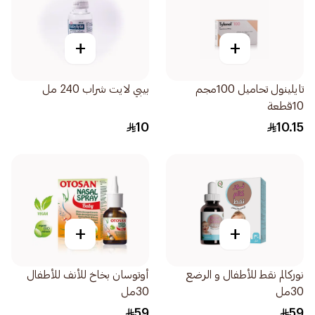
+
+
تايلينول تحاميل 100مجم
بيبي لايت شراب 240 مل
10قطعة
10
10.15
+
+
نوركالم نقط للأطفال و الرضع
أوتوسان بخاخ للأنف للأطفال
30مل
30مل
59
59