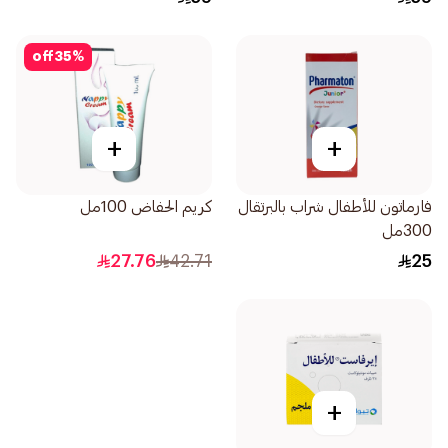
off
35
%
+
+
فارماتون للأطفال شراب بالبرتقال
كريم الحفاض 100مل
300مل
27.76
42.71
25
+