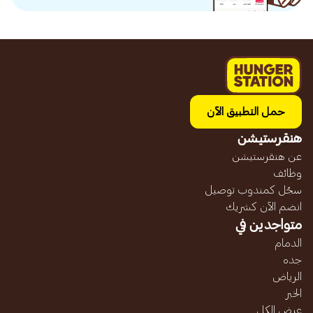
حمل التطبيق الآن
هنقرستيشن
عن هنقرستيشن
وظائف
سجّل كمندوب توصيل
انضم الآن كشريك
متواجدين في
الدمام
جده
الرياض
الخبر
عرض الكل...