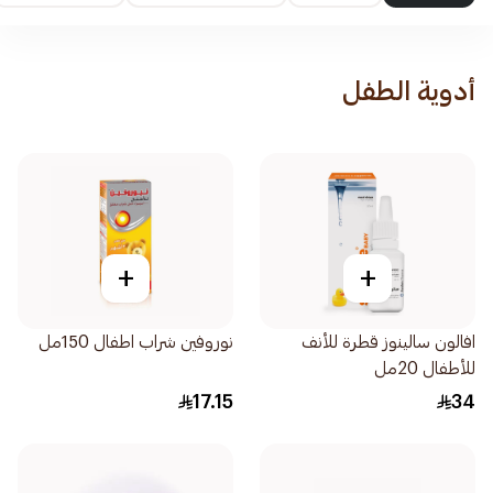
أدوية الطفل
+
+
افالون سالينوز قطرة للأنف
نوروفين شراب اطفال 150مل
للأطفال 20مل
17.15
34