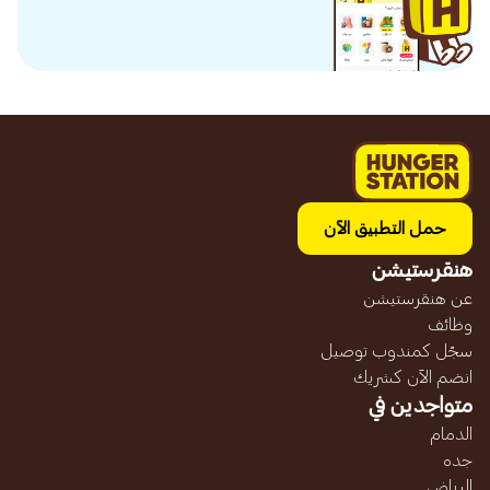
حمل التطبيق الآن
هنقرستيشن
عن هنقرستيشن
وظائف
سجّل كمندوب توصيل
انضم الآن كشريك
متواجدين في
الدمام
جده
الرياض