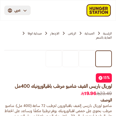
عربي
الرئيسية
الصيدلية
الرياض
الازدهار
صيدلية انوفا
العناية بالشعر
15
%
لوريال باريس الفيف شامبو مرطب بالهيالورونيك 400مل
19.96
23.49
الوصف
شامبو لوريال باريس إلفيف بالهيالورون لترطيب 72 ساعة (400 مل): شامبو
مرطب يحتوي على حمض الهيالورونيك يوفر ترطيبًا مكثفًا ويساعد على الحفاظ