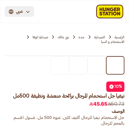
عربي
الرئيسية
الصيدلية
جده
بني مالك
صيدلية انوفا
الاستحمام و السبا
10
%
نيفيا جل استحمام للرجال برائحة منعشة ونظيفة 500مل
45.65
50.73
الوصف
جل الاستحمام نيفيا للرجال أكتيف كلين، عبوة 500 مل، غسول الجسم
بالفحم للرجال.