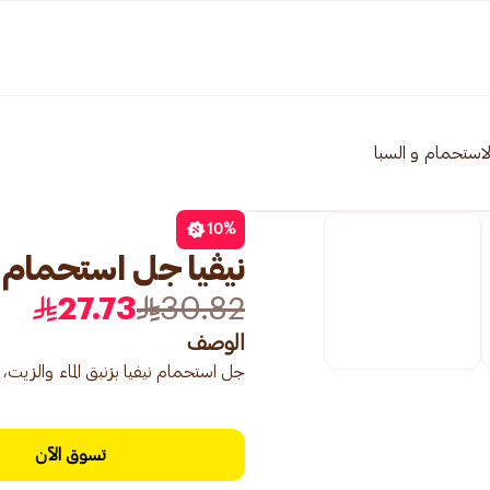
لاستحمام و السبا
10
%
نيڤيا جل استحمام من
27.73
30.82
الوصف
جل استحمام نيفيا بزنبق الماء والزيت، 250 مل، مملوء باللؤلؤ الزيتي لبشرة حريرية.
تسوق الآن