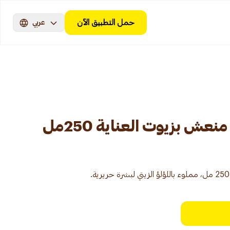
حمل التطبيق الآن
عربي
عش بزيوت العناية 250مل