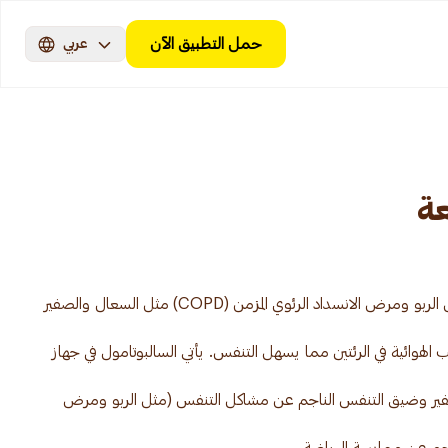
حمل التطبيق الآن
عربي
يستخدم السالبوتامول لتخفيف أعراض الربو ومرض الانسداد الرئوي المزمن (COPD) مثل السعال والصفير
وائية في الرئتين مما يسهل التنفس. يأتي السالبوتامول في جهاز
صفير وضيق التنفس الناجم عن مشاكل التنفس (مثل الربو ومرض