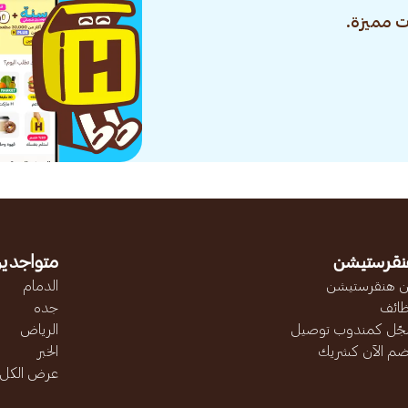
 مميزة.
نقرستيشن
متواجدين
 هنقرستيشن
الدمام
ائف
جده
ّل كمندوب توصيل
الرياض
ضم الآن كشريك
الخبر
عرض الكل..