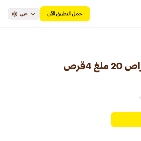
حمل التطبيق الآن
عربي
غ 4قرص