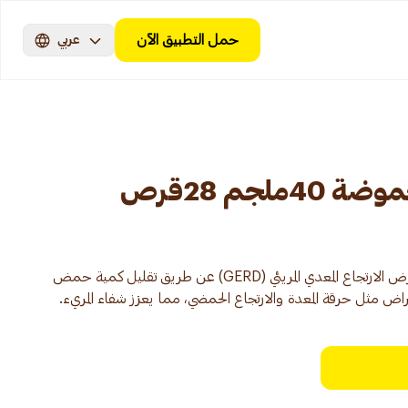
حمل التطبيق الآن
عربي
لجم 28قرص
نيكسيوم 40 مجم يستخدم لعلاج مرض الارتجاع المعدي المريئي (GERD) عن طريق تقليل كمية حمض
راض مثل حرقة المعدة والارتجاع الحمضي، مما يعزز شفاء المريء.