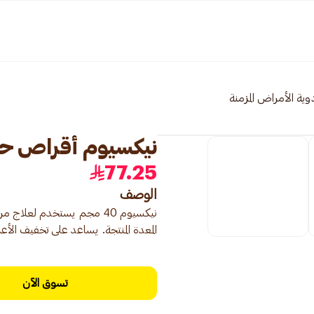
وية الأمراض المزمنة
نيكسيوم أقراص حموضة 40م
77.25
الوصف
المعدة المنتجة. يساعد على تخفيف الأع
تسوق الآن