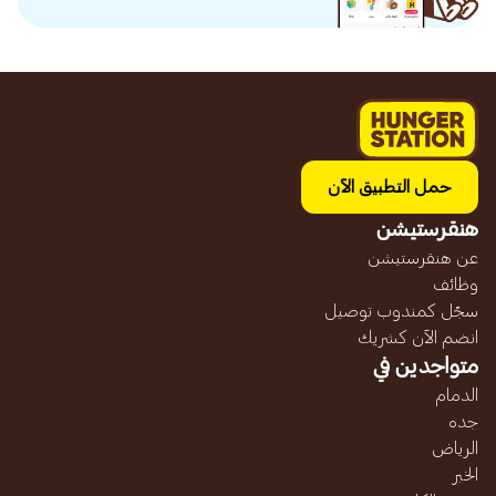
حمل التطبيق الآن
هنقرستيشن
عن هنقرستيشن
وظائف
سجّل كمندوب توصيل
انضم الآن كشريك
متواجدين في
الدمام
جده
الرياض
الخبر