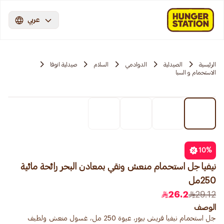
عربي
الرئيسية
الصيدلية
الدوادمي
السلام
صيدلية انوفا
الاستحمام و السبا
10
%
نيفيا جل استحمام منعش ونقي بمعادن البحر رائحة مائية
250مل
26.2
29.12
الوصف
جل استحمام نيفيا فريش بيور، عبوة 250 مل، غسول منعش ولطيف