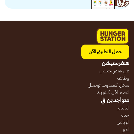
حمل التطبيق الآن
هنقرستيشن
عن هنقرستيشن
وظائف
سجّل كمندوب توصيل
انضم الآن كشريك
متواجدين في
الدمام
جده
الرياض
الخبر