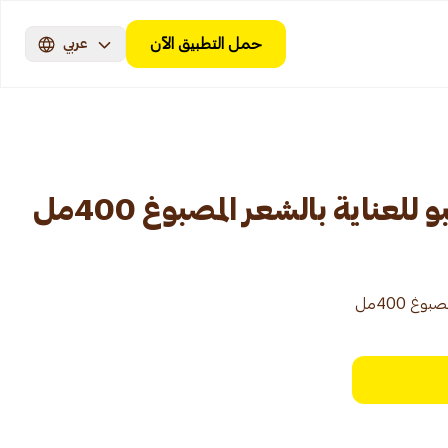
حمل التطبيق الآن
عربي
لعناية بالشعر المصبوغ 400مل
غ 400مل