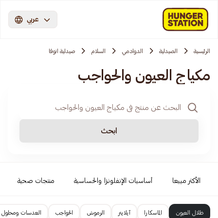
عربي
الرئيسية
الصيدلية
الدوادمي
السلام
صيدلية انوفا
مكياج العيون والحواجب
ابحث
الأكثر مبيعا
أساسيات الإنفلونزا والحساسية
منتجات صحية
ظلال العيون
الماسكارا
آيلاينر
الرموش
الحواجب
العدسات ومحلول 