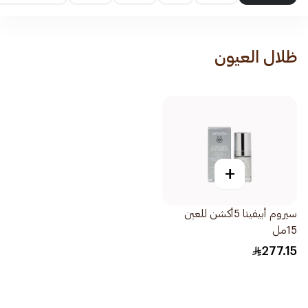
ظلال العيون
+
سيروم أبيفيتا 5أكشن للعين
15مل
277.15