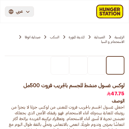
عربي
الرئيسية
الصيدلية
المدينة المنورة
السكب
صيدلية انوفا
الاستحمام و السبا
لوكس غسول منشط للجسم بالجريب فروت 500مل
47.75
الوصف
اجعلي غسول الجسم بالجريب فروت المنعش من لوكس جزءًا لا يتجزأ من
روتينك للعناية ببشرتك أثناء الاستحمام. فهو رفيقك الأمين الذي يجعلك
تعيشين تجربة لا تُنسى أثناء الاستحمام. وتعطّرك تركيبته الفريدة برائحة أكثر
انتعاشًا بمرتين وتدوم طويلًا. انعمي بالانتعاش وتحلّي بالثقة طوال اليوم مع