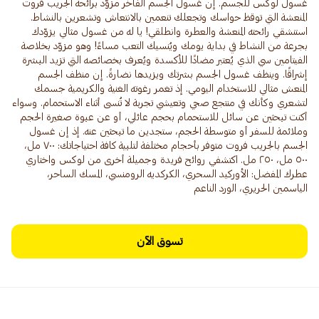
غسول لوكس للجسم. إن غسول الجسم الفاخر مزوّد برائحة الجريب فروت
المنعشة التي توقظ حواسك وتجعلك تنعمين بالانتعاش وتشعرين بالنشاط.
استنشقي رائحته المنعشة والعطرة وانطلقي! يا له من غسول مثالي يزوّدك
بجرعة من النشاط في بداية يومك ويُنسيك التعب مساءً! وهو مزوّد بخلاصة
الفيتامين سي الذي يُعتبر مضادًا للأكسدة ويُعرف بخصائصه التي تزيد البشرة
إشراقًا. وينظف غسول الجسم بشرتك ويزيدها نضارةً. إن منظف الجسم
المنعش مثالي للاستخدام اليومي. إذ تغمر رغوته الغنية والكريمية جسمك
لتشعري وكأنك في منتجع صحي وتعيشي تجربة لا تُنسى أثناء الاستحمام. وسواء
أكنت تبحثين عن سائل للاستحمام بحجم عائلي، أو عن عبوة صغيرة الحجم
وملائمة للسفر أو متوسطة الحجم، ستجدين ما تبحثين عنه. إذ إن غسول
الجسم بالجريب فروت متوفر بأحجام مختلفة لتلبية كافة احتياجاتك: ٧٠٠ مل،
٥٠٠ مل، ٢٥٠ مل. اكتشفي روائح فريدة وجميلة أخرى من لوكس واختاري
عطرك المفضل: الأوركيد السحري، الكركديه الرومنسي، المسك الساحر،
الياسمين الحريري، الورد الناعم
تسوق الآن