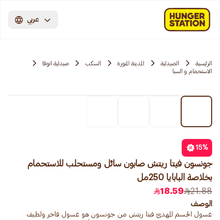
عربي
الرئيسية
الصيدلية
المدينة المنورة
السكب
صيدلية انوفا
الاستحمام و السبا
15
%
جونسون فيتا ريتش صابون سائل ومستحلب للاستحمام
بخلاصة البابايا 250مل
18.59
21.88
الوصف
غسول الجسم المهدئ فيتا ريتش من جونسون هو غسول فاخر ولطيف