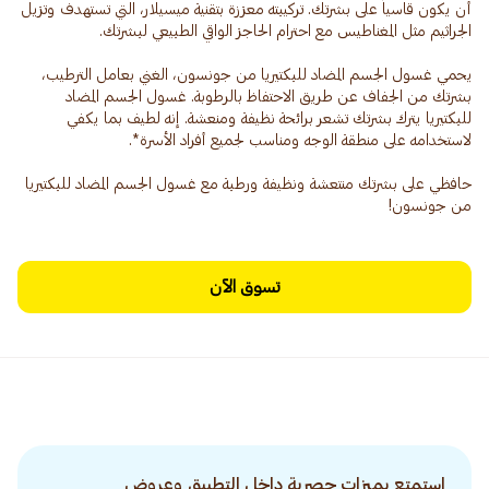
أن يكون قاسياً على بشرتك. تركيبته معززة بتقنية ميسيلار، التي تستهدف وتزيل
يحمي غسول الجسم المضاد للبكتيريا من جونسون، الغني بعامل الترطيب،
بشرتك من الجفاف عن طريق الاحتفاظ بالرطوبة. غسول الجسم المضاد
للبكتيريا يترك بشرتك تشعر برائحة نظيفة ومنعشة. إنه لطيف بما يكفي
حافظي على بشرتك منتعشة ونظيفة ورطبة مع غسول الجسم المضاد للبكتيريا
من جونسون!
تسوق الآن
استمتع بميزات حصرية داخل التطبيق وعروض