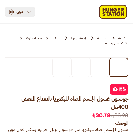
عربي
الرئيسية
الصيدلية
المدينة المنورة
السكب
صيدلية انوفا
الاستحمام و السبا
15
%
جونسون غسول الجسم المضاد للبكتيريا بالنعناع المنعش
400مل
30.79
36.23
الوصف
غسول الجسم المضاد للبكتيريا من جونسون يزيل الجراثيم بشكل فعال دون